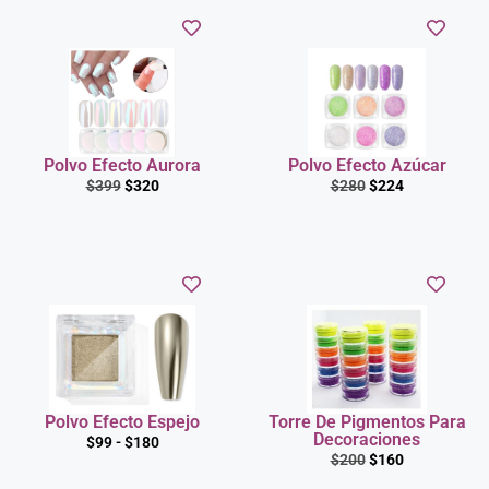
Polvo Efecto Aurora
Polvo Efecto Azúcar
$
399
$
320
$
280
$
224
Polvo Efecto Espejo
Torre De Pigmentos Para
Decoraciones
$
99
-
$
180
$
200
$
160