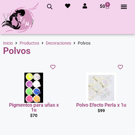
0
$
0
Inicio
Productos
Decoraciones
Polvos
Polvos
Pigmentos para uñas x
Polvo Efecto Perla x 1u
1u
$
99
$
70