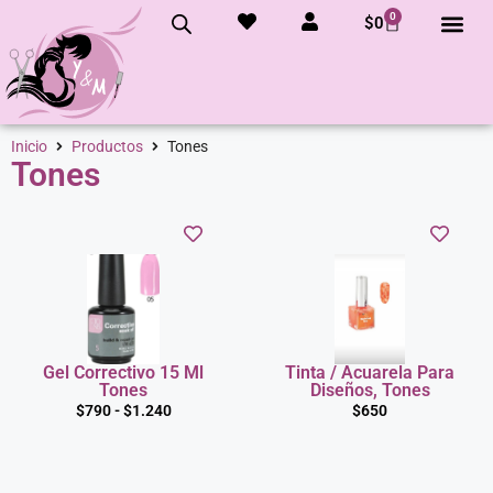
0
$
0
Inicio
Productos
Tones
Tones
Gel Correctivo 15 Ml
Tinta / Acuarela Para
Tones
Diseños, Tones
$
790
-
$
1.240
$
650