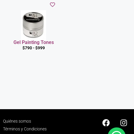
Gel Painting Tones
$
790
-
$
999
Quiénes somos
Términos y Condiciones