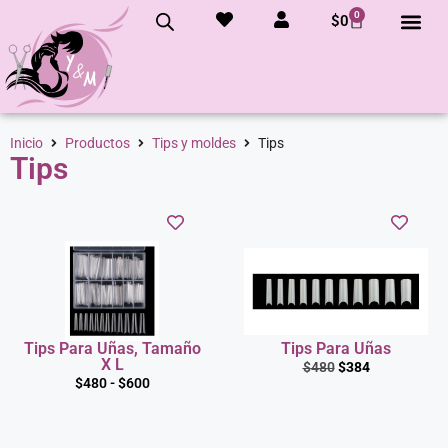
0
$
0
Inicio
Productos
Tips y moldes
Tips
Tips
Tips Para Uñas, Tamaño
Tips Para Uñas
X L
$
480
$
384
$
480
-
$
600