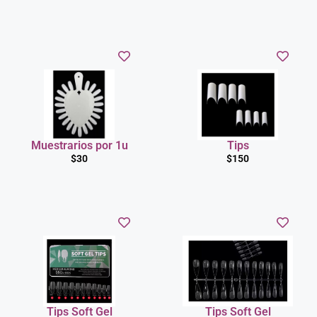
Muestrarios por 1u
Tips
$
30
$
150
Tips Soft Gel
Tips Soft Gel