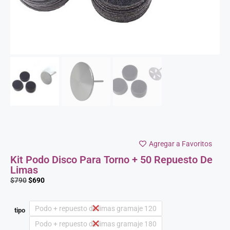
Agregar a Favoritos
Kit Podo Disco Para Torno + 50 Repuesto De
Limas
$
790
$
690
Podo + repuesto de limas gramaje 120
tipo
Podo + repuesto de limas gramaje 180