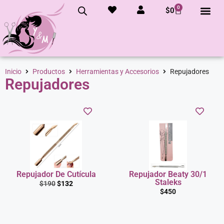
0
$
0
Inicio
Productos
Herramientas y Accesorios
Repujadores
Repujadores
Repujador De Cutícula
Repujador Beaty 30/1
Staleks
$
190
$
132
$
450