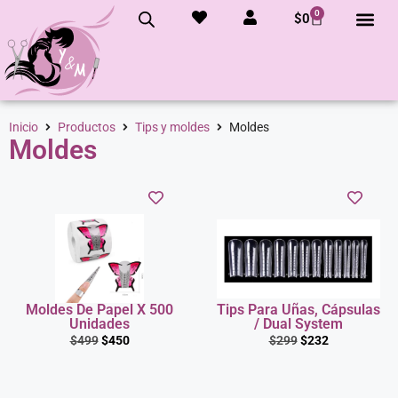
0
$
0
Inicio
Productos
Tips y moldes
Moldes
Moldes
Moldes De Papel X 500
Tips Para Uñas, Cápsulas
Unidades
/ Dual System
$
499
$
450
$
299
$
232