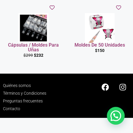
Cápsulas / Moldes Para
Moldes De 50 Unidades
Uñas
$
150
$
299
$
232
Quiénes somos
Términos y Condiciones
Preguntas frecuentes
Contacto