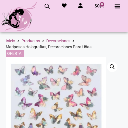
0
$
0
Inicio
Productos
Decoraciones
Mariposas Holografías, Decoraciones Para Uñas
OFERTA!