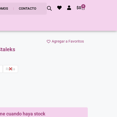
0
$
0
OMOS
CONTACTO
Agregar a Favoritos
taleks
Recta
me cuando haya stock