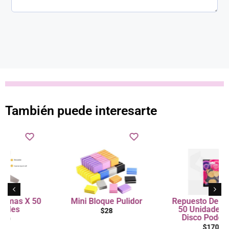
También puede interesarte
 50
Mini Bloque Pulidor
Repuesto De Limas X
50 Unidades Para
$
28
Disco Podología
$
170