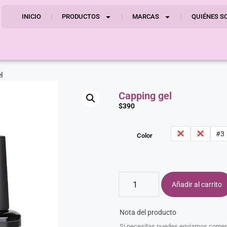
INICIO
PRODUCTOS
MARCAS
QUIÉNES S
l
Capping gel
$
390
#1
#2
#3
Color
Añadir al carrito
Nota del producto
Si necesitas puedes enviarnos coment