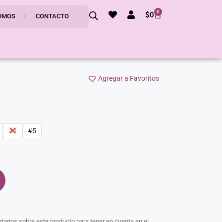
0
$
0
OMOS
CONTACTO
Agregar a Favoritos
#4
#5
arios sobre este producto para tener en cuenta en el