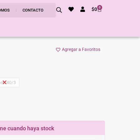
0
$
0
OMOS
CONTACTO
Agregar a Favoritos
ert 40/3
me cuando haya stock