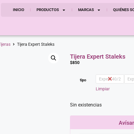
INICIO
PRODUCTOS
MARCAS
QUIÉNES S
ijeras
Tijera Expert Staleks
Tijera Expert Staleks
$
850
Expert 40/2
Exp
tipo
Limpiar
Sin existencias
Avísa