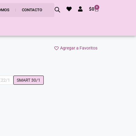
0
$
0
OMOS
CONTACTO
Agregar a Favoritos
 22/1
SMART 30/1