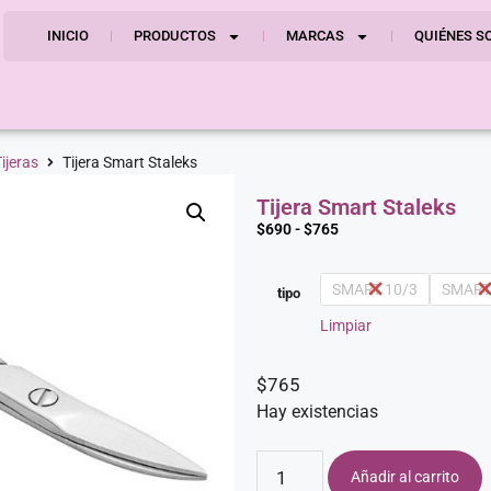
INICIO
PRODUCTOS
MARCAS
QUIÉNES S
ijeras
Tijera Smart Staleks
Tijera Smart Staleks
$
690
-
$
765
SMART 10/3
SMART
tipo
Limpiar
$
765
Hay existencias
Añadir al carrito