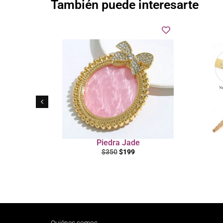
También puede interesarte
leks
Piedra Jade
$
350
$
199
Quiénes somos