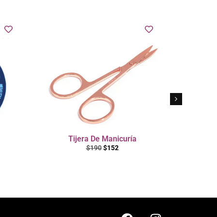
Tijera De Manicuría
Apoya
$
190
$
152