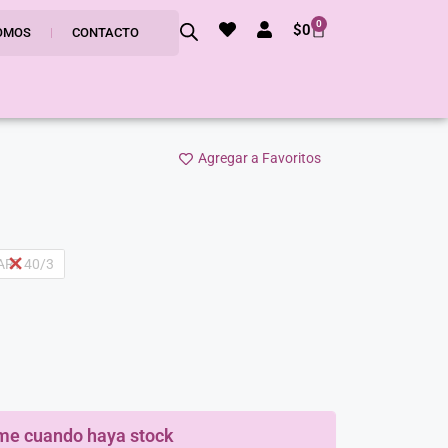
0
$
0
OMOS
CONTACTO
Agregar a Favoritos
RT 40/3
me cuando haya stock