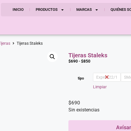
INICIO
PRODUCTOS
MARCAS
QUIÉNES S
ijeras
Tijeras Staleks
Tijeras Staleks
$
690
-
$
850
Expert 22/1
SMA
tipo
Limpiar
$
690
Sin existencias
Avísa